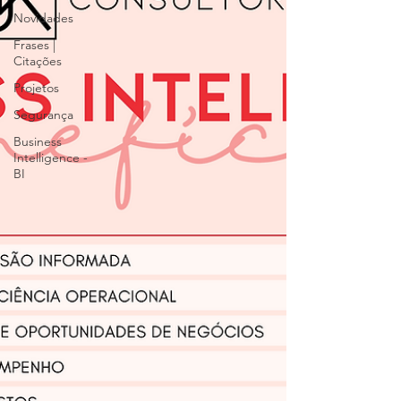
Novidades
Frases |
Citações
Projetos
Segurança
Business
Intelligence -
BI