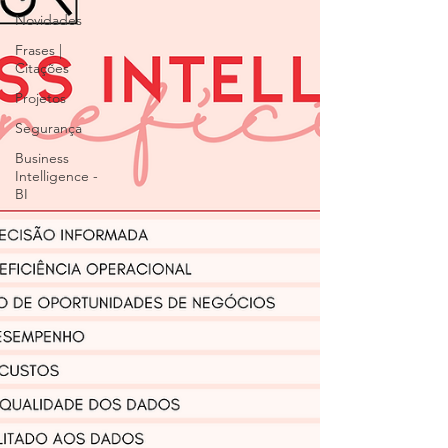
Novidades
Frases |
Citações
Projetos
Segurança
Business
Intelligence -
BI