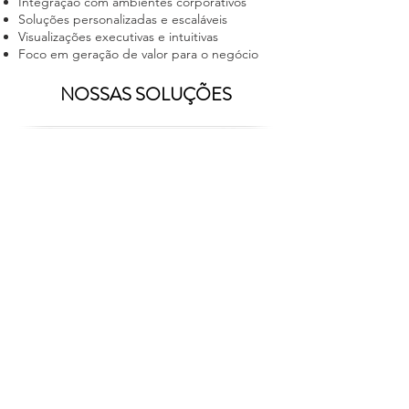
Integração com ambientes corporativos
Soluções personalizadas e escaláveis
Visualizações executivas e intuitivas
Foco em geração de valor para o negócio
NOSSAS SOLUÇÕES
Criação Acesso Power BI
Criação de Dashboard
Consultoria de BI
Plataforma de Monitoração e Observabilidade