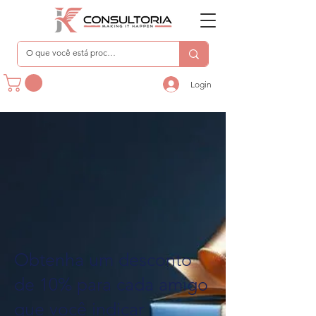
Login
Obtenha um desconto
de 10% para cada amigo
que você indicar