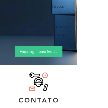
Benefícios especiais para você e seus
amigos
Dê 5 pontos aos seus amigos.
Obtenha um desconto de 10% para cada
amigo que fizer um pedido.
Se aplica ao item de menor preço no carrinho.
Faça login para indicar
CONTATO