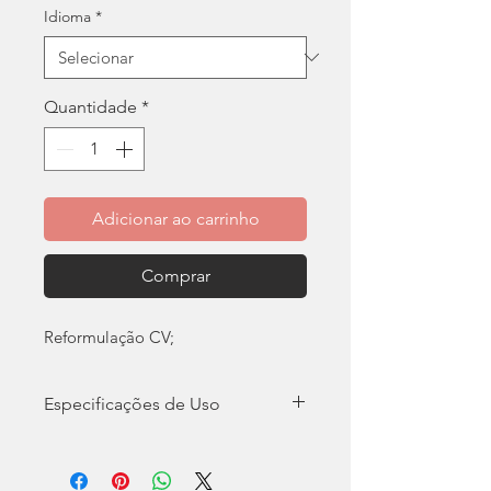
Idioma
*
Quantidade
*
Adicionar ao carrinho
Comprar
Reformulação CV;
Especificações de Uso
Direitos autorais protegidos pela
Lei nº 9.610/98 - Proibida