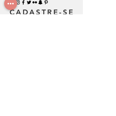
CADASTRE-SE
Faça parte da nossa lista de e-mails !
Nunca perca uma atualização ! Fique por dentro.
Concordo com a Política de Privacidade.
Ver Política de Privacidade
Assine Já